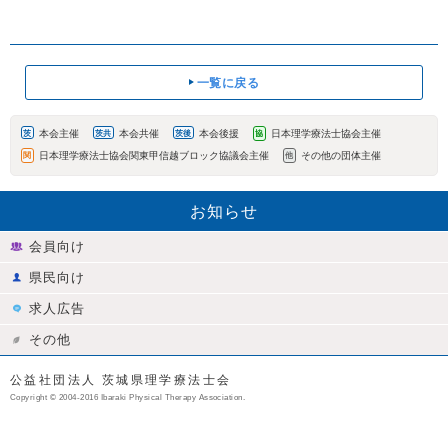
一覧に戻る
本会主催
本会共催
本会後援
日本理学療法士協会主催
茨
茨共
茨後
協
日本理学療法士協会関東甲信越ブロック協議会主催
その他の団体主催
関
他
お知らせ
会員向け
県民向け
求人広告
その他
公益社団法人 茨城県理学療法士会
Copyright © 2004-2016 Ibaraki Physical Therapy Association.