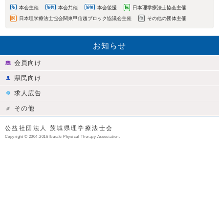
本会主催
本会共催
本会後援
日本理学療法士協会主催
茨
茨共
茨後
協
日本理学療法士協会関東甲信越ブロック協議会主催
その他の団体主催
関
他
お知らせ
会員向け
県民向け
求人広告
その他
公益社団法人 茨城県理学療法士会
Copyright © 2004-2016 Ibaraki Physical Therapy Association.